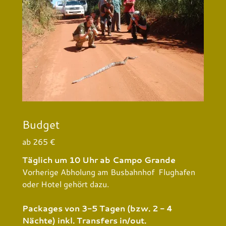
Budget
ab 265 €
Täglich um 10 Uhr ab Campo Grande
Vorherige Abholung am Busbahnhof Flughafen
oder Hotel gehört dazu.
Packages von 3-5 Tagen (bzw. 2 - 4
Nächte) inkl. Transfers in/out.