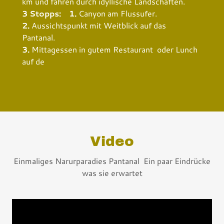
km und fahren durch idyllische Landschaften.
3 Stopps:
1.
Canyon am Flussufer.
2.
Aussichtspunkt mit Weitblick auf das
Pantanal.
3.
Mittagessen in gutem Restaurant oder Lunch
auf de
Video
Einmaliges Narurparadies Pantanal Ein paar Eindrücke
was sie erwartet